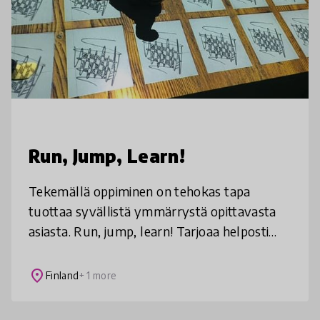
Run, Jump, Learn!
Tekemällä oppiminen on tehokas tapa
tuottaa syvällistä ymmärrystä opittavasta
asiasta. Run, jump, learn! Tarjoaa helposti
toteutettavia tapoja tuoda
toiminnallistamista osaksi omaa opetusta.
place
Finland
+ 1 more