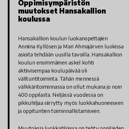
Oppimisympäristön
muutokset Hansakallion
koulussa
Hansakallion koulun luokanopettajien
Anniina Kyllösen ja Mari Ahmajärven luokissa
asioita tehdään uusilla tavoilla. Hansakallion
koulun ensimmäinen askel kohti
aktiivisempaa koulupäivää oli
välituntitoiminta. Tähän mennessä
välkkäritoiminnassa on ollut mukana jo noin
400 oppilasta. Neljässä vuodessa on
pikkuhiljaa siirrytty myös luokkahuoneeseen
ja oppituntien toiminnallistamiseen.
Muutoksia luokkatiloissa on tehty oppilaiden