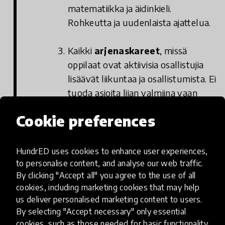
matematiikka ja äidinkieli.
Rohkeutta ja uudenlaista ajattelua.
Kaikki
arjenaskareet
, missä
oppilaat ovat aktiivisia osallistujia
lisäävät liikuntaa ja osallistumista. Ei
tuoda asioita liian valmiina vaan
oppilaat tekevät yhdessä aikuisten
Cookie preferences
kanssa mm. siivous, kaupassa
käynti ja päivittäiset lenkit.
HundrED uses cookies to enhance user experiences,
to personalise content, and analyse our web traffic.
Esimerkki 2. Ristiinan
By clicking "Accept all" you agree to the use of all
yhtenäiskoulussa
cookies, including marketing cookies that may help
yhdistetään teknologiaa ja
us deliver personalised marketing content to users.
By selecting "Accept necessary" only essential
liikuntaa
cookies, such as those needed for basic functionality