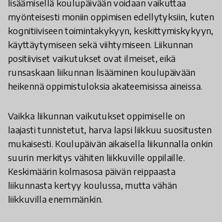
lisäämisellä koulupäivään voidaan vaikuttaa
myönteisesti moniin oppimisen edellytyksiin, kuten
kognitiiviseen toimintakykyyn, keskittymiskykyyn,
käyttäytymiseen sekä viihtymiseen. Liikunnan
positiiviset vaikutukset ovat ilmeiset, eikä
runsaskaan liikunnan lisääminen koulupäivään
heikennä oppimistuloksia akateemisissa aineissa.
Vaikka liikunnan vaikutukset oppimiselle on
laajasti tunnistetut, harva lapsi liikkuu suositusten
mukaisesti. Koulupäivän aikaisella liikunnalla onkin
suurin merkitys vähiten liikkuville oppilaille.
Keskimäärin kolmasosa päivän reippaasta
liikunnasta kertyy koulussa, mutta vähän
liikkuvilla enemmänkin.