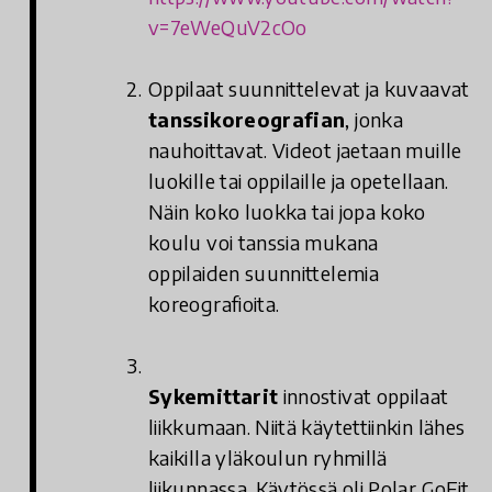
v=7eWeQuV2cOo
Oppilaat suunnittelevat ja kuvaavat
tanssikoreografian
, jonka
nauhoittavat. Videot jaetaan muille
luokille tai oppilaille ja opetellaan.
Näin koko luokka tai jopa koko
koulu voi tanssia mukana
oppilaiden suunnittelemia
koreografioita.
Sykemittarit
innostivat oppilaat
liikkumaan. Niitä käytettiinkin lähes
kaikilla yläkoulun ryhmillä
liikunnassa. Käytössä oli Polar GoFit