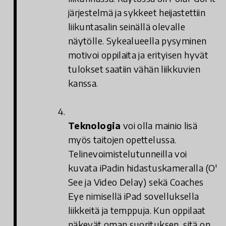
järjestelmä ja sykkeet heijastettiin
liikuntasalin seinällä olevalle
näytölle. Sykealueella pysyminen
motivoi oppilaita ja erityisen hyvät
tulokset saatiin vähän liikkuvien
kanssa.
Teknologia
voi olla mainio lisä
myös taitojen opettelussa.
Telinevoimistelutunneilla voi
kuvata iPadin hidastuskameralla (O'
See ja Video Delay) sekä Coaches
Eye nimisellä iPad sovelluksella
liikkeitä ja temppuja. Kun oppilaat
näkevät oman suorituksen, sitä on