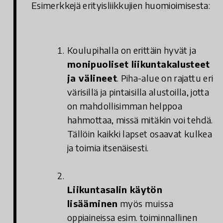
Esimerkkejä erityisliikkujien huomioimisesta:
Koulupihalla on erittäin hyvät ja
monipuoliset liikuntakalusteet
ja välineet
. Piha-alue on rajattu eri
värisillä ja pintaisilla alustoilla, jotta
on mahdollisimman helppoa
hahmottaa, missä mitäkin voi tehdä.
Tällöin kaikki lapset osaavat kulkea
ja toimia itsenäisesti.
Liikuntasalin käytön
lisääminen
myös muissa
oppiaineissa esim. toiminnallinen