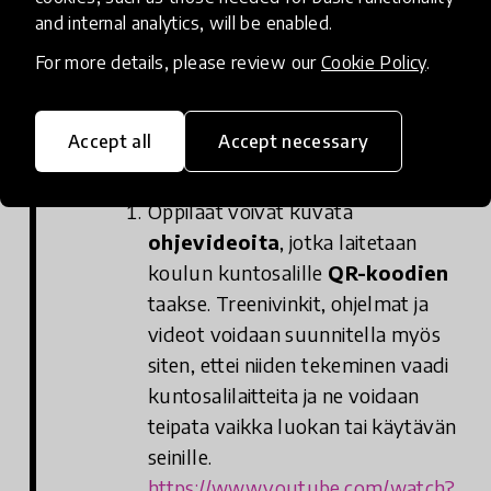
and internal analytics, will be enabled.
Ristiinan koulussa on keskitytty lisäämään
For more details, please review our
Cookie Policy
.
liikuntaa etenkin teknologiaa
hyödyntämällä.
Accept all
Accept necessary
Oppilaat voivat kuvata
ohjevideoita
, jotka laitetaan
koulun kuntosalille
QR-koodien
taakse. Treenivinkit, ohjelmat ja
videot voidaan suunnitella myös
siten, ettei niiden tekeminen vaadi
kuntosalilaitteita ja ne voidaan
teipata vaikka luokan tai käytävän
seinille.
https://www.youtube.com/watch?