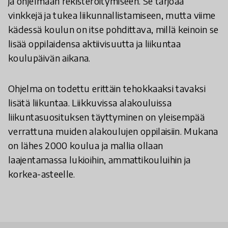
ja ohjelmaan rekisteröitymiseen. Se tarjoaa
vinkkejä ja tukea liikunnallistamiseen, mutta viime
kädessä koulun on itse pohdittava, millä keinoin se
lisää oppilaidensa aktiivisuutta ja liikuntaa
koulupäivän aikana.
Ohjelma on todettu erittäin tehokkaaksi tavaksi
lisätä liikuntaa. Liikkuvissa alakouluissa
liikuntasuosituksen täyttyminen on yleisempää
verrattuna muiden alakoulujen oppilaisiin. Mukana
on lähes 2000 koulua ja mallia ollaan
laajentamassa lukioihin, ammattikouluihin ja
korkea-asteelle.