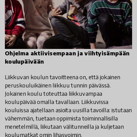
Ohjelma aktiivisempaan ja viihtyisämpään
koulupäivään
Liikkuvan koulun tavoitteena on, että jokainen
peruskouluikäinen liikkuu tunnin päivässä.
Jokainen koulu toteuttaa liikkuvampaa
koulupäivää omalla tavallaan. Liikkuvissa
kouluissa ajatellaan asioita uusilla tavoilla: istutaan
vähemmän, tuetaan oppimista toiminnallisilla
menetelmillä, liikutaan välitunneilla ja kuljetaan
koulumatkat omin lihasvoimin.