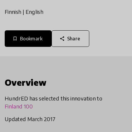
Finnish
|
English
Bookmark
Share
bookmark_border
share
Overview
HundrED has selected this innovation to
Finland 100
Updated March 2017