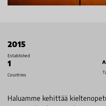
2015
Established
1
A
T
Countries
Haluamme kehittää kieltenope