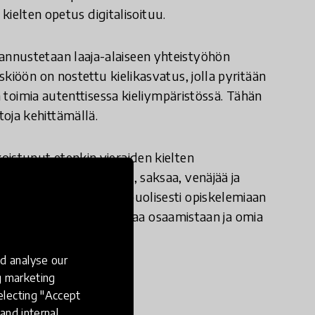
 kielten opetus digitalisoituu.
nnustetaan laaja-alaiseen yhteistyöhön
kiöön on nostettu kielikasvatus, jolla pyritään
n toimia autenttisessa kieliympäristössä. Tähän
oja kehittämällä.
oistunut etenkin vieraiden kielten
nä muun muassa ranskaa, saksaa, venäjää ja
apset käyttämään monipuolisesti opiskelemiaan
ten oppilas voi näyttää omaa osaamistaan ja omia
d analyse our
ng marketing
electing "Accept
and internal