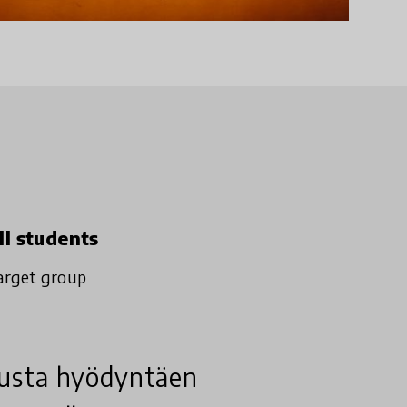
ll students
arget group
tusta hyödyntäen