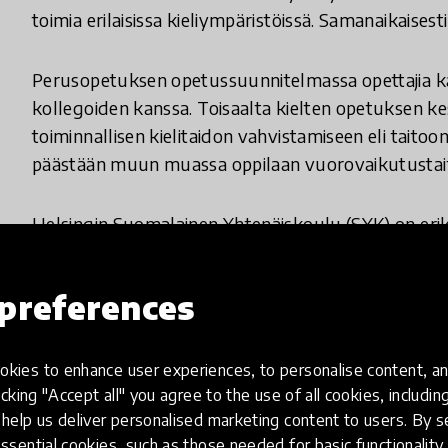
toimia erilaisissa kieliympäristöissä. Samanaikaisesti
Perusopetuksen opetussuunnitelmassa opettajia ka
kollegoiden kanssa. Toisaalta kielten opetuksen kes
toiminnallisen kielitaidon vahvistamiseen eli taitoo
päästään muun muassa oppilaan vuorovaikutustait
Helsingin Suomalainen Yhtenäiskoulu (SYK) on erik
opettamiseen – koulussa opetellaan vieraina kieli
englantia. Kielenopetuksen tavoitteena on saada l
preferences
kieliä. Erityisesti huomiota kiinnitetään siihen, mi
mielenkiinnon kohteitaan.
kies to enhance user experiences, to personalise content, an
icking "Accept all" you agree to the use of all cookies, includi
help us deliver personalised marketing content to users. By s
ssential cookies, such as those needed for basic functionality 