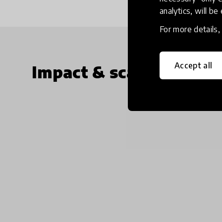
analytics, will be
For more details
Accept all
Impact & scalability