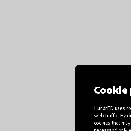
Cookie 
HundrED uses coo
web traffic. By cl
cookies that may 
necessary" only e