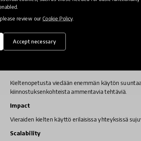
 enabled.
, please review our
Cookie Policy
.
Accept necessary
Impact & Scalability
Innovativeness
Kieltenopetusta viedään enemmän käytön suuntaan
kiinnostuksenkohteista ammentavia tehtäviä.
Impact
Vieraiden kielten käyttö erilaisissa yhteyksissä suj
Scalability