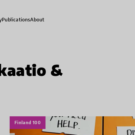
y
Publications
About
kaatio &
Finland 100