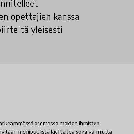
nnitelleet
ten opettajien kanssa
irteitä yleisesti
tä tärkeämmässä asemassa maiden ihmisten
itaan monipuolista kielitaitoa sekä valmiutta