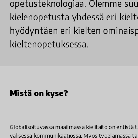
opetusteknologiaa. Olemme suu
kielenopetusta yhdessä eri kiel
hyödyntäen eri kielten ominaispi
kieltenopetuksessa.
Mistä on kyse?
Globalisoituvassa maailmassa kielitaito on entis
välisessä kommunikaatiossa. Myös työelämässä tarv