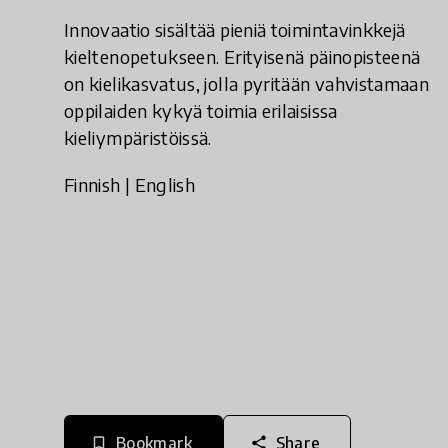
Innovaatio sisältää pieniä toimintavinkkejä
kieltenopetukseen. Erityisenä päinopisteenä
on kielikasvatus, jolla pyritään vahvistamaan
oppilaiden kykyä toimia erilaisissa
kieliympäristöissä.
Finnish
|
English
Bookmark
Share
bookmark_border
share