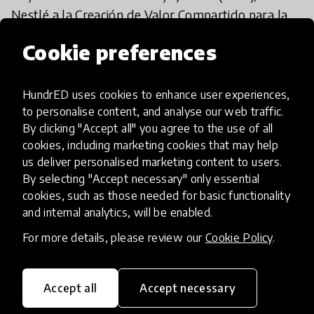
Nestlé a la Creación de Valor Compartido para la
Auto- Sufficient School Program (2012), Ashoka
Cookie preferences
Changemakers Challenge "Driving Economic
Opportunities", Oikocredit Award (2010), Japan
Most Innovative Development Project Award
HundrED uses cookies to enhance user experiences,
(2009), WISE Education Awards de la
to personalise content, and analyse our web traffic.
By clicking "Accept all" you agree to the use of all
Organización de Estados Iberoamericanos (OEI)
cookies, including marketing cookies that may help
(2009), Premio Templeton en la categoría de
us deliver personalised marketing content to users.
Emprendimiento Social (2009), UNESCO y BID
By selecting "Accept necessary" only essential
(2009).
cookies, such as those needed for basic functionality
and internal analytics, will be enabled.
For more details, please review our
Cookie Policy
.
If I want to try it, what should I
do?
Accept all
Accept necessary