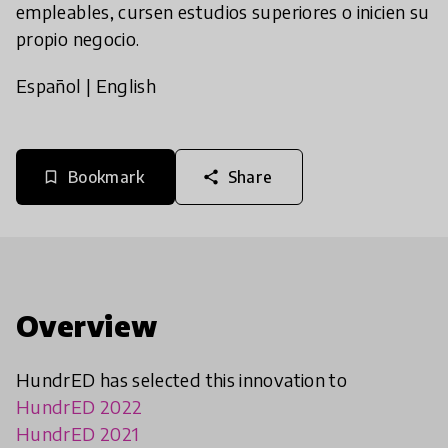
empleables, cursen estudios superiores o inicien su
propio negocio.
Español
|
English
Bookmark
Share
bookmark_border
share
Overview
HundrED has selected this innovation to
HundrED 2022
HundrED 2021