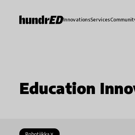
Innovations
Services
Communit
Education Inno
Robotiikka
close