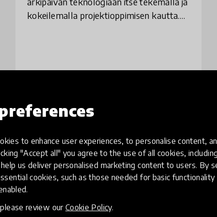
arkipäivän teknologiaan itse tekemällä ja
kokeilemalla projektioppimisen kautta.
Teknologiataidot ovat moderneja käsillä
tekemisen taitoja, joita voi käyttää myös
luovaa
place
Finland
+ 1 more
preferences
Load more
kies to enhance user experiences, to personalise content, an
icking "Accept all" you agree to the use of all cookies, includi
help us deliver personalised marketing content to users. By s
ssential cookies, such as those needed for basic functionality 
 enabled.
, please review our
Cookie Policy
.