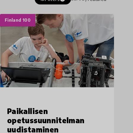
Finland 100
Paikallisen
opetussuunnitelman
uudistaminen