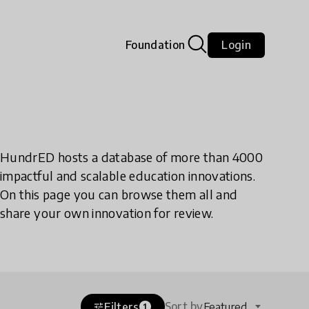
Foundation
Login
HundrED hosts a database of more than 4000
impactful and scalable education innovations.
On this page you can browse them all and
share your own innovation for review.
Sort by
Filters
Featured
tune
1