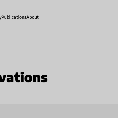
y
Publications
About
vations