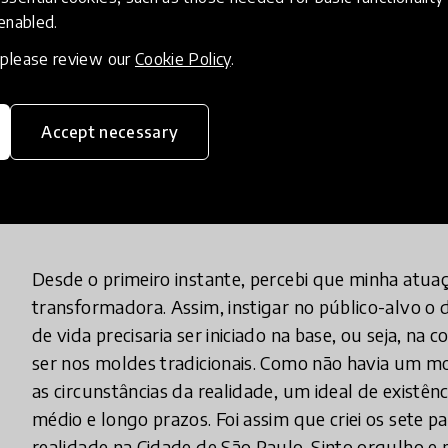
atendimento aos nossos alunos e ter a certeza que
 enabled.
Tenho me posicionado e lutado pela melhoria da e
, please review our
Cookie Policy
.
pensamento de Paulo Freire, e enxerguei na Aula 
publico como fator educativo.
Accept necessary
What does your innovation look lik
Desde o primeiro instante, percebi que minha atuaç
transformadora. Assim, instigar no público-alvo o 
de vida precisaria ser iniciado na base, ou seja, 
ser nos moldes tradicionais. Como não havia um mo
as circunstâncias da realidade, um ideal de existên
médio e longo prazos. Foi assim que criei os sete 
realidade na Cidade de São Paulo. Sinto orgulho e