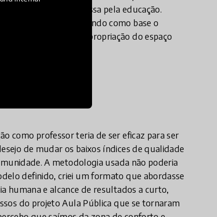
 a transformação se passa pela educação.
scola pública, sempre tendo como base o
Pública uma forma de apropriação do espaço
e in practice?
ão como professor teria de ser eficaz para ser
desejo de mudar os baixos índices de qualidade
na comunidade. A metodologia usada não poderia
delo definido, criei um formato que abordasse
cia humana e alcance de resultados a curto,
passos do projeto Aula Pública que se tornaram
 percebo que saímos da zona de conforto e