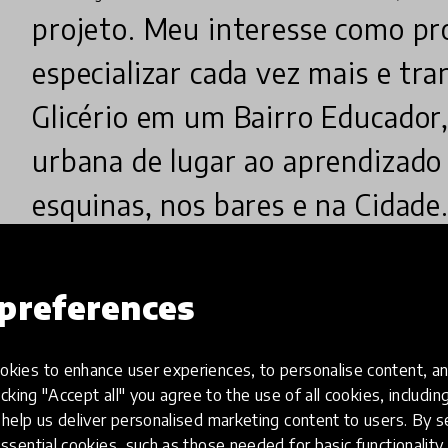
projeto. Meu interesse como pr
especializar cada vez mais e tr
Glicério em um Bairro Educador,
urbana de lugar ao aprendizado 
esquinas, nos bares e na Cidade
preferences
Why did you create this innovatio
kies to enhance user experiences, to personalise content, an
icking "Accept all" you agree to the use of all cookies, includi
help us deliver personalised marketing content to users. By s
Criei essa inovação por acreditar no serviço públic
ssential cookies, such as those needed for basic functionality 