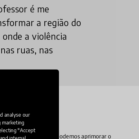
ofessor é me
ansformar a região do
 onde a violência
nas ruas, nas
.
n?
d analyse our
ng marketing
electing "Accept
o e ter a certeza de que podemos aprimorar o
and internal