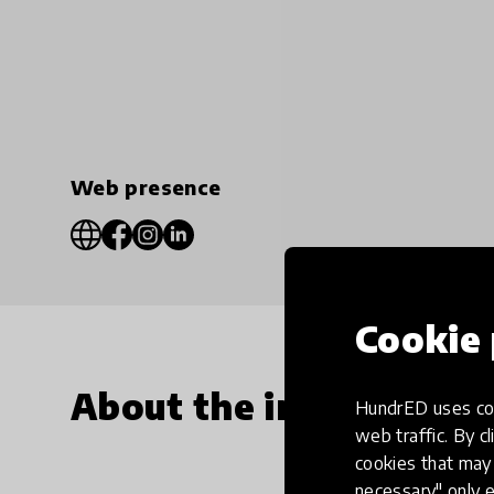
Web presence
Cookie 
About the innovation
HundrED uses coo
web traffic. By cl
cookies that may 
necessary" only e