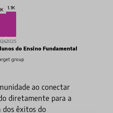
1.1K
1K
024
2025
lunos do Ensino Fundamental
arget group
omunidade ao conectar
ndo diretamente para a
 dos êxitos do