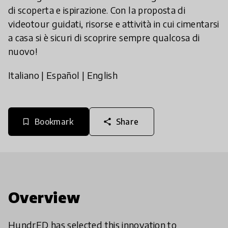
di scoperta e ispirazione. Con la proposta di
videotour guidati, risorse e attività in cui cimentarsi
a casa si è sicuri di scoprire sempre qualcosa di
nuovo!
Italiano
|
Español
|
English
Bookmark
Share
bookmark_border
share
Overview
HundrED has selected this innovation to