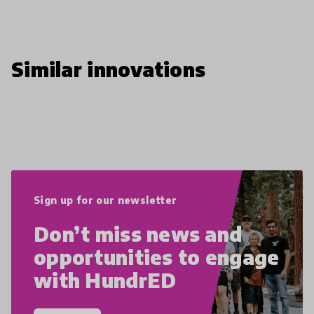
Similar innovations
Sign up for our newsletter
Don’t miss news and
opportunities to engage
with HundrED